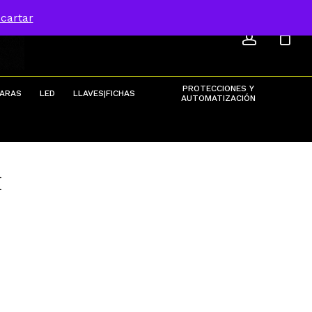
ACCOU
Menu
cartar
Close
Cart
PROTECCIONES Y
ARAS
LED
LLAVES|FICHAS
AUTOMATIZACIÓN
M