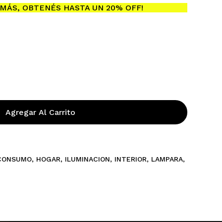
MÁS, OBTENÉS HASTA UN 20% OFF!
ay productos en el carrito.
Go To Shop
Agregar Al Carrito
CONSUMO
,
HOGAR
,
ILUMINACION
,
INTERIOR
,
LAMPARA
,