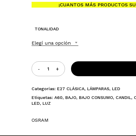
¡CUANTOS MÁS PRODUCTOS SU
TONALIDAD
No h
Elegí una opción
Categorías:
E27 CLÁSICA
,
LÁMPARAS
,
LED
Etiquetas:
A60
,
BAJO
,
BAJO CONSUMO
,
CANDIL
,
LED
,
LUZ
OSRAM