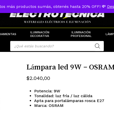
tos más productos sumás, obtenés hasta 20% OFF! 💸
Des
Cart
ILUMINACIÓN
ILUMINACIÓN
RAMIENTAS
LÁMP
DECORATIVA
PROFESIONAL
Products
search
Lámpara led 9W – OSRA
$
2.040,00
Potencia: 9W
Tonalidad: luz fría / luz cálida
Apta para portalámparas rosca E27
Marca: OSRAM