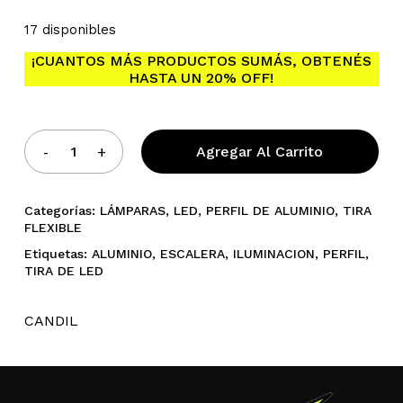
17 disponibles
¡CUANTOS MÁS PRODUCTOS SUMÁS, OBTENÉS
HASTA UN 20% OFF!
No hay productos en el
carrito.
Agregar Al Carrito
Go To Shop
Categorías:
LÁMPARAS
,
LED
,
PERFIL DE ALUMINIO
,
TIRA
FLEXIBLE
Etiquetas:
ALUMINIO
,
ESCALERA
,
ILUMINACION
,
PERFIL
,
TIRA DE LED
CANDIL