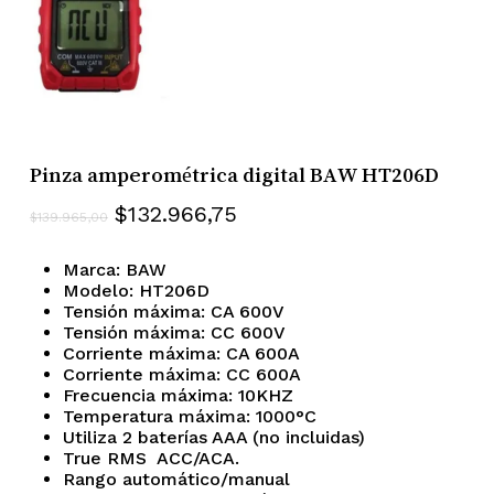
Pinza amperométrica digital BAW HT206D
El
El
$
132.966,75
$
139.965,00
precio
precio
Marca: BAW
original
actual
Modelo: HT206D
era:
es:
Tensión máxima: CA 600V
$139.965,00.
$132.966,75.
Tensión máxima: CC 600V
Corriente máxima: CA 600A
Corriente máxima: CC 600A
Frecuencia máxima: 10KHZ
Temperatura máxima: 1000
°
C
Utiliza 2 baterías AAA (no incluidas)
True RMS ACC/ACA.
Rango automático/manual