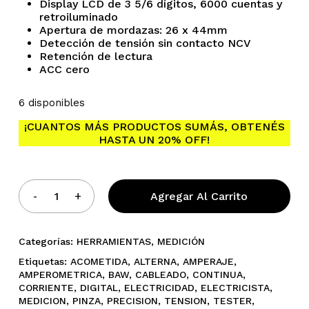
Display LCD de 3 5/6 dígitos, 6000 cuentas y
retroiluminado
Apertura de mordazas: 26 x 44mm
Detección de tensión sin contacto NCV
Retención de lectura
ACC cero
6 disponibles
No hay productos en el
¡CUANTOS MÁS PRODUCTOS SUMÁS, OBTENÉS
HASTA UN 20% OFF!
carrito.
Go To Shop
Agregar Al Carrito
Categorías:
HERRAMIENTAS
,
MEDICIÓN
Etiquetas:
ACOMETIDA
,
ALTERNA
,
AMPERAJE
,
AMPEROMETRICA
,
BAW
,
CABLEADO
,
CONTINUA
,
CORRIENTE
,
DIGITAL
,
ELECTRICIDAD
,
ELECTRICISTA
,
MEDICION
,
PINZA
,
PRECISION
,
TENSION
,
TESTER
,