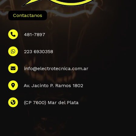
Contactanos
481-7897
223 6930358
Información
info@electrotecnica.com.ar
QUIENES SOMOS
Av. Jacinto P. Ramos 1802
POLÍTICA DE PRIVACIDAD
POLÍTICA DE ENVÍOS
PREGUNTAS FRECUENTES
(CP 7600) Mar del Plata
CONTACTANOS
Subtotal:
$
0,00