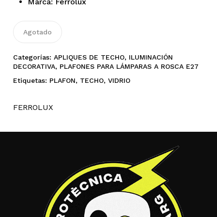
Marca: Ferrolux
No hay productos en el
Agotado
carrito.
Categorías:
APLIQUES DE TECHO
,
ILUMINACIÓN
Go To Shop
DECORATIVA
,
PLAFONES PARA LÁMPARAS A ROSCA E27
Etiquetas:
PLAFON
,
TECHO
,
VIDRIO
FERROLUX