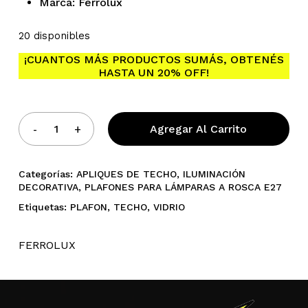
Marca: Ferrolux
20 disponibles
¡CUANTOS MÁS PRODUCTOS SUMÁS, OBTENÉS
No hay productos en el
HASTA UN 20% OFF!
carrito.
Agregar Al Carrito
Go To Shop
Categorías:
APLIQUES DE TECHO
,
ILUMINACIÓN
DECORATIVA
,
PLAFONES PARA LÁMPARAS A ROSCA E27
Etiquetas:
PLAFON
,
TECHO
,
VIDRIO
FERROLUX