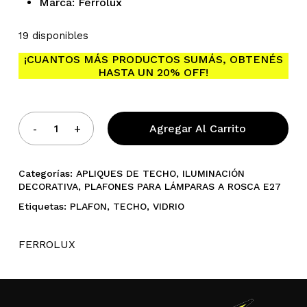
Marca: Ferrolux
19 disponibles
¡CUANTOS MÁS PRODUCTOS SUMÁS, OBTENÉS
No hay productos en el
HASTA UN 20% OFF!
carrito.
Agregar Al Carrito
Go To Shop
Categorías:
APLIQUES DE TECHO
,
ILUMINACIÓN
DECORATIVA
,
PLAFONES PARA LÁMPARAS A ROSCA E27
Etiquetas:
PLAFON
,
TECHO
,
VIDRIO
FERROLUX