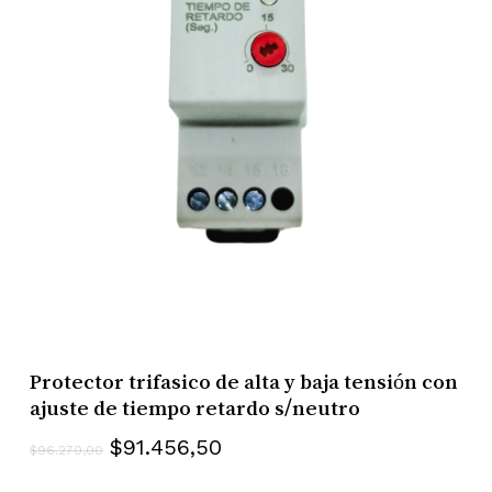
Protector trifasico de alta y baja tensión con
ajuste de tiempo retardo s/neutro
El
El
$
91.456,50
$
96.270,00
precio
precio