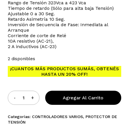
Rango de Tensión 323Vca a 423 Vca
original
actual
Tiempo de retardo (Sólo para alta baja Tensión)
era:
es:
Ajustable 0 a 30 Seg.
$96.270,00.
$91.456,50.
Retardo Asimetría 10 Seg.
Inversión de Secuencia de Fase: Inmediata al
Arranque
Corriente de corte de Relé
10A resistivo (AC-21),
2 A inductivos (AC-23)
No hay productos en el
2 disponibles
carrito.
¡CUANTOS MÁS PRODUCTOS SUMÁS, OBTENÉS
HASTA UN 20% OFF!
Go To Shop
Agregar Al Carrito
Categorías:
CONTROLADORES VARIOS
,
PROTECTOR DE
TENSIÓN