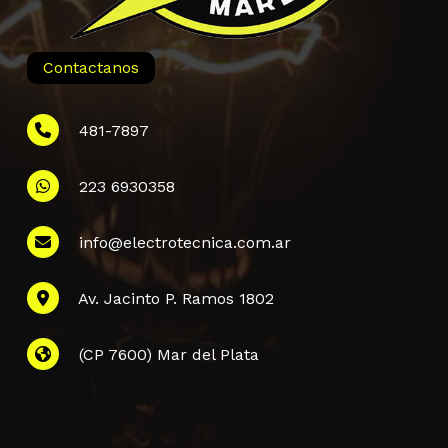
Contactanos
481-7897
223 6930358
Información
info@electrotecnica.com.ar
QUIENES SOMOS
Av. Jacinto P. Ramos 1802
POLÍTICA DE PRIVACIDAD
POLÍTICA DE ENVÍOS
PREGUNTAS FRECUENTES
(CP 7600) Mar del Plata
CONTACTANOS
Subtotal:
$
0,00