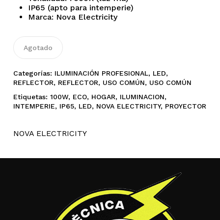
IP65 (apto para intemperie)
Marca: Nova Electricity
No hay productos en el
carrito.
Agotado
Categorías:
ILUMINACIÓN PROFESIONAL
,
LED
,
Go To Shop
REFLECTOR
,
REFLECTOR
,
USO COMÚN
,
USO COMÚN
Etiquetas:
100W
,
ECO
,
HOGAR
,
ILUMINACION
,
INTEMPERIE
,
IP65
,
LED
,
NOVA ELECTRICITY
,
PROYECTOR
NOVA ELECTRICITY