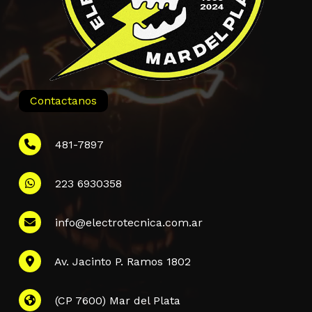
Contactanos
481-7897
223 6930358
Información
info@electrotecnica.com.ar
QUIENES SOMOS
Av. Jacinto P. Ramos 1802
POLÍTICA DE PRIVACIDAD
POLÍTICA DE ENVÍOS
PREGUNTAS FRECUENTES
(CP 7600) Mar del Plata
CONTACTANOS