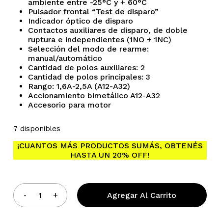
ambiente entre -25°C y + 60°C
Pulsador frontal “Test de disparo”
Indicador óptico de disparo
Contactos auxiliares de disparo, de doble
ruptura e independientes (1NO + 1NC)
Selección del modo de rearme:
manual/automático
Cantidad de polos auxiliares: 2
Cantidad de polos principales: 3
Rango: 1,6A-2,5A (A12-A32)
Accionamiento bimetálico A12-A32
Accesorio para motor
No hay productos en el
7 disponibles
carrito.
¡CUANTOS MÁS PRODUCTOS SUMÁS, OBTENÉS
HASTA UN 20% OFF!
Go To Shop
Agregar Al Carrito