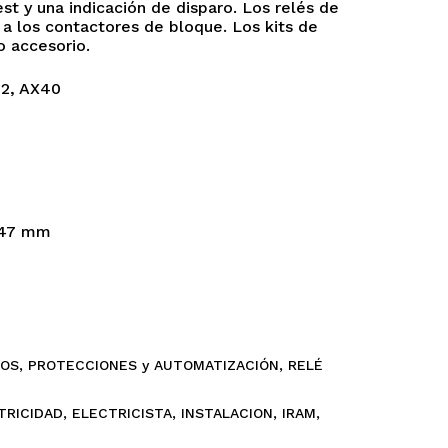
st y una indicación de disparo. Los relés de
 los contactores de bloque. Los kits de
o accesorio.
32, AX40
ay productos en el carrito.
: 47 mm
Go To Shop
COS
,
PROTECCIONES y AUTOMATIZACIÓN
,
RELÉ
TRICIDAD
,
ELECTRICISTA
,
INSTALACION
,
IRAM
,