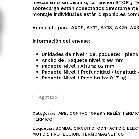
mecanismo sin disparo, la función STOP y Te
sobrecarga están conectados directamente a
montaje individuales están disponibles com
Adecuado para: AX09, AX12, AX18, AX25, AX
Información del envase:
Unidades de nivel 1 del paquete: 1 pieza
No h
Ancho del paquete nivel 1: 98 mm
Paquete Nivel 1 Altura: 82 mm
Paquete Nivel 1 Profundidad / longitud
Paquete Nivel 1 Peso bruto: 0,17 kg
Agotado
Categorías:
ABB
,
CONTACTORES Y RELÉS TÉRMI
TÉRMICO
Etiquetas:
BOMBA
,
CIRCUITO
,
CONTACTOR
,
ELEC
MOTOR
,
PROTECCION
,
TERMOMAGNETICO