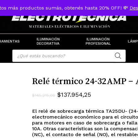
tos más productos sumás, obtenés hasta 20% OFF! 💸
Des
Cart
ILUMINACIÓN
ILUMINACIÓN
RAMIENTAS
LÁMP
DECORATIVA
PROFESIONAL
Products
search
Relé térmico 24-32AMP –
El
El
$
137.954,25
$
145.215,00
precio
precio
El relé de sobrecarga térmica TA25DU- (24-
original
actual
electromecánico económico para el circuito 
era:
es:
para motores en caso de sobrecarga o falla 
10A. Otras características son la compensac
$145.215,00.
$137.954,25.
(NC), el contacto de señal (NO), el restabl