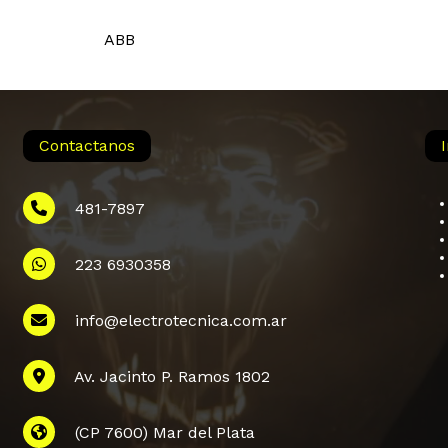
ABB
Contactanos
481-7897
223 6930358
info@electrotecnica.com.ar
Subtotal:
Av. Jacinto P. Ramos 1802
Ver
(CP 7600) Mar del Plata