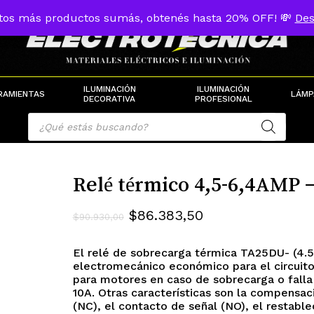
tos más productos sumás, obtenés hasta 20% OFF! 💸
Des
Cart
ILUMINACIÓN
ILUMINACIÓN
RAMIENTAS
LÁMP
DECORATIVA
PROFESIONAL
Products
search
Relé térmico 4,5-6,4AMP 
El
El
$
86.383,50
$
90.930,00
precio
precio
El relé de sobrecarga térmica TA25DU- (4.5
original
actual
electromecánico económico para el circuito 
era:
es:
para motores en caso de sobrecarga o falla 
10A. Otras características son la compensac
$90.930,00.
$86.383,50.
(NC), el contacto de señal (NO), el restabl