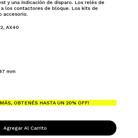
st y una indicación de disparo. Los relés de
 los contactores de bloque. Los kits de
o accesorio.
32, AX40
: 47 mm
ay productos en el carrito.
Go To Shop
MÁS, OBTENÉS HASTA UN 20% OFF!
Agregar Al Carrito