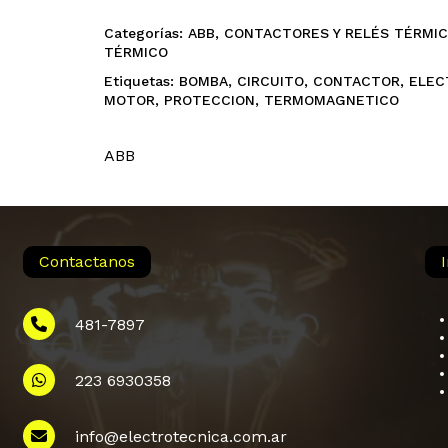
Categorías:
ABB
,
CONTACTORES Y RELÉS TÉRMI
TÉRMICO
Etiquetas:
BOMBA
,
CIRCUITO
,
CONTACTOR
,
ELEC
MOTOR
,
PROTECCION
,
TERMOMAGNETICO
ABB
Contactanos
481-7897
223 6930358
info@electrotecnica.com.ar