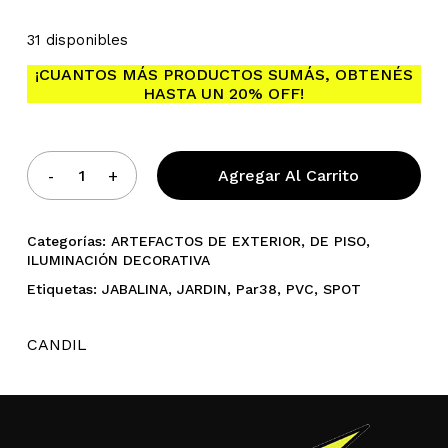
31 disponibles
¡CUANTOS MÁS PRODUCTOS SUMÁS, OBTENÉS
HASTA UN 20% OFF!
No hay productos en el
carrito.
Agregar Al Carrito
Go To Shop
Categorías:
ARTEFACTOS DE EXTERIOR
,
DE PISO
,
ILUMINACIÓN DECORATIVA
Etiquetas:
JABALINA
,
JARDIN
,
Par38
,
PVC
,
SPOT
CANDIL