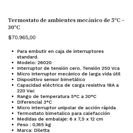
Termostato de ambientes mecánico de 5°C –
30°C
$
70.965,00
Para embutir en caja de interruptores
standard.
Modelo: 26020
Interruptor de tensión cero. Tensión 250 Vca
Micro interruptor mecánico de larga vida útil
Dispositivo sensor bimetálico
No hay productos en el
Capacidad eléctrica de carga resistiva 18A a
220 Vac
carrito.
Rango de temperatura 5°C a 30°C
Diferencial 3°C
Micro interruptor unipolar de acción rápida
Go To Shop
Termostato bimetalico para calefacción
Medidas de embalaje: 6 x 7,5 x 12 cm
Peso : 0,165 kg
Marca: Diletta