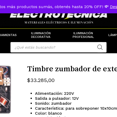
tos más productos sumás, obtenés hasta 20% OFF! 💸
Des
Cart
ILUMINACIÓN
ILUMINACIÓN
RAMIENTAS
LÁMP
DECORATIVA
PROFESIONAL
Products
search
Timbre zumbador de exte
$
33.285,00
Alimentación: 220V
Salida a pulsador: 12V
Sonido: zumbador
Característica: para sobreponer 10x10c
Color: blanco