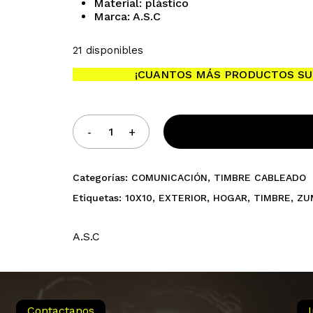
Material: plástico
Marca: A.S.C
21 disponibles
No h
¡CUANTOS MÁS PRODUCTOS SU
Categorías:
COMUNICACIÓN
,
TIMBRE CABLEADO
Etiquetas:
10X10
,
EXTERIOR
,
HOGAR
,
TIMBRE
,
ZU
A.S.C
Contactanos