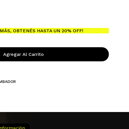
ay productos en el carrito.
MÁS, OBTENÉS HASTA UN 20% OFF!
Go To Shop
Agregar Al Carrito
MBADOR
Información