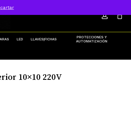
ACCOU
Menu
cartar
Close
Cart
PROTECCIONES Y
ARAS
LED
LLAVES|FICHAS
AUTOMATIZACIÓN
rior 10×10 220V
m