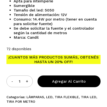
Apta para intemperie
Sumergible
Tamaño del led: 5050
Tensión de alimentación: 12V
Consumo: 14.4W por metro (tener en cuenta
para solicitar fuente)
Se debe solicitar la fuente y el controlador
según la cantidad de metros
Marca: Candil
No hay productos en el
72 disponibles
carrito.
¡CUANTOS MÁS PRODUCTOS SUMÁS, OBTENÉS
HASTA UN 20% OFF!
Go To Shop
Agregar Al Carrito
Categorías:
LÁMPARAS
,
LED
,
TIRA FLEXIBLE
,
TIRA LED
,
TIRA POR METRO