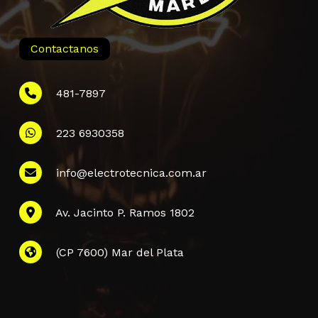
Contactanos
481-7897
223 6930358
Información
info@electrotecnica.com.ar
QUIENES SOMOS
Av. Jacinto P. Ramos 1802
POLÍTICA DE PRIVACIDAD
POLÍTICA DE ENVÍOS
PREGUNTAS FRECUENTES
(CP 7600) Mar del Plata
CONTACTANOS
Subtotal:
$
0,00