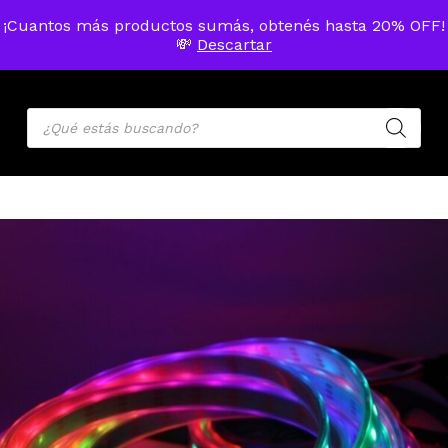
Skip
Menu
¡Cuantos más productos sumás, obtenés hasta 20% OFF!
to
MENU
💸
Descartar
ACCOU
main
Cart
Close
Cart
content
Products
search