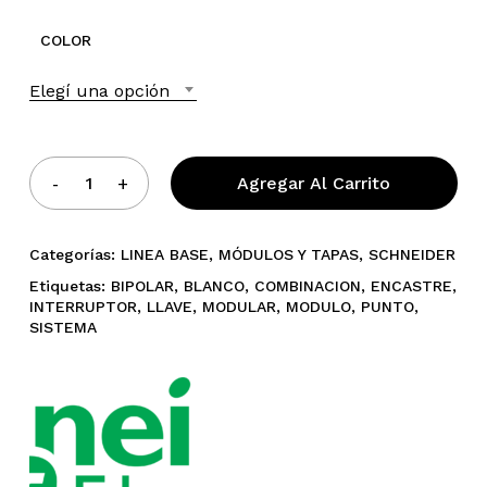
COLOR
Elegí una opción
Agregar Al Carrito
No hay productos en el
carrito.
Categorías:
LINEA BASE
,
MÓDULOS Y TAPAS
,
SCHNEIDER
Etiquetas:
BIPOLAR
,
BLANCO
,
COMBINACION
,
ENCASTRE
,
Go To Shop
INTERRUPTOR
,
LLAVE
,
MODULAR
,
MODULO
,
PUNTO
,
SISTEMA