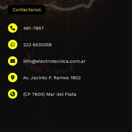
Contactanos
481-7897
223 6930358
Información
info@electrotecnica.com.ar
QUIENES SOMOS
Av. Jacinto P. Ramos 1802
POLÍTICA DE PRIVACIDAD
POLÍTICA DE ENVÍOS
PREGUNTAS FRECUENTES
(CP 7600) Mar del Plata
CONTACTANOS
Subtotal:
$
0,00