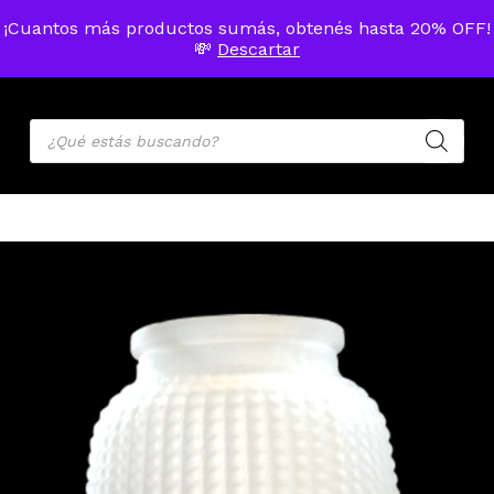
Skip
Menu
¡Cuantos más productos sumás, obtenés hasta 20% OFF!
to
MENU
💸
Descartar
ACCOU
main
Cart
Close
Cart
content
Products
search