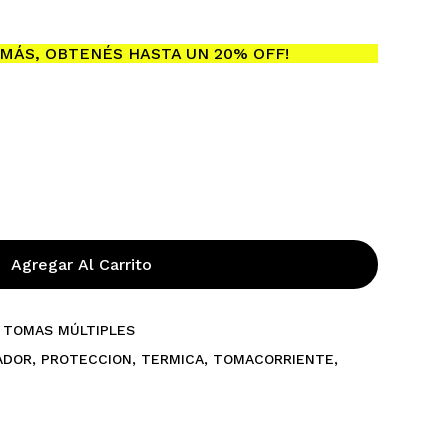
MÁS, OBTENÉS HASTA UN 20% OFF!
Agregar Al Carrito
 TOMAS MÚLTIPLES
ADOR
,
PROTECCION
,
TERMICA
,
TOMACORRIENTE
,