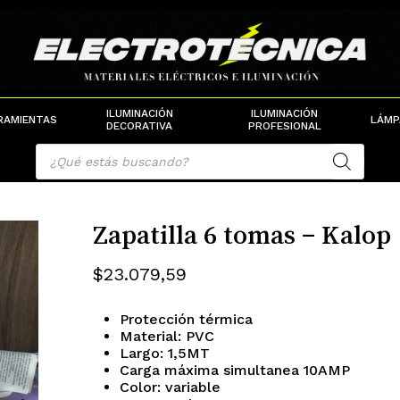
Cart
ILUMINACIÓN
ILUMINACIÓN
RAMIENTAS
LÁMP
DECORATIVA
PROFESIONAL
Products
search
Zapatilla 6 tomas – Kalop
$
23.079,59
Protección térmica
Material: PVC
Largo: 1,5MT
Carga máxima simultanea 10AMP
Color: variable