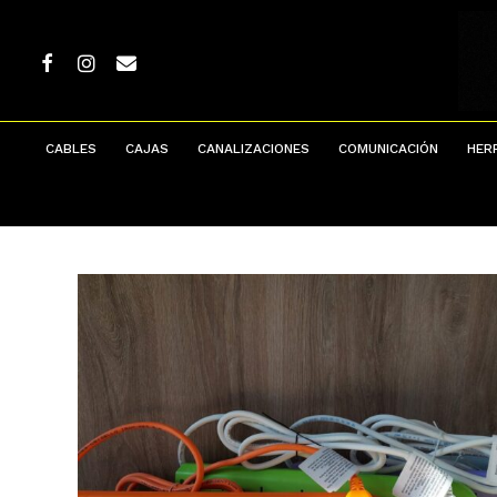
Skip
to
main
FACEBOOK
INSTAGRAM
EMAIL
content
CABLES
CAJAS
CANALIZACIONES
COMUNICACIÓN
HER