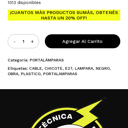
1013 disponibles
¡CUANTOS MÁS PRODUCTOS SUMÁS, OBTENÉS
No hay productos en el
HASTA UN 20% OFF!
carrito.
Agregar Al Carrito
Go To Shop
Categoría:
PORTALÁMPARAS
Etiquetas:
CABLE
,
CHICOTE
,
E27
,
LAMPARA
,
NEGRO
,
OBRA
,
PLASTICO
,
PORTALAMPARAS