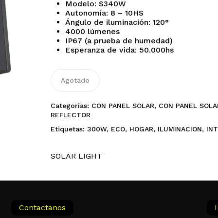
Modelo: S340W
$132.675,00.
$126.041,25.
Autonomía: 8 – 10HS
Ángulo de iluminación: 120°
4000 lúmenes
IP67 (a prueba de humedad)
Esperanza de vida: 50.000hs
Agotado
Categorías:
CON PANEL SOLAR
,
CON PANEL SOLA
REFLECTOR
Etiquetas:
300W
,
ECO
,
HOGAR
,
ILUMINACION
,
IN
SOLAR LIGHT
Contactanos