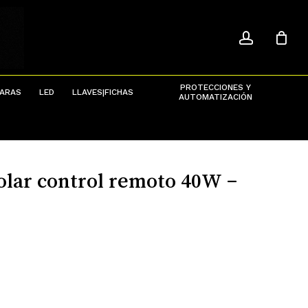
ACCOU
Menu
Close
Cart
PROTECCIONES Y
ARAS
LED
LLAVES|FICHAS
AUTOMATIZACIÓN
solar control remoto 40W –