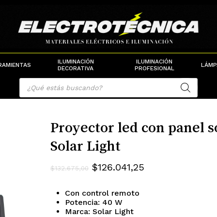
Cart
ILUMINACIÓN
ILUMINACIÓN
RAMIENTAS
LÁMP
DECORATIVA
PROFESIONAL
Products
search
Proyector led con panel 
Solar Light
El
El
$
126.041,25
$
132.675,00
precio
precio
Con control remoto
original
actual
Potencia: 40 W
era:
es:
Marca: Solar Light