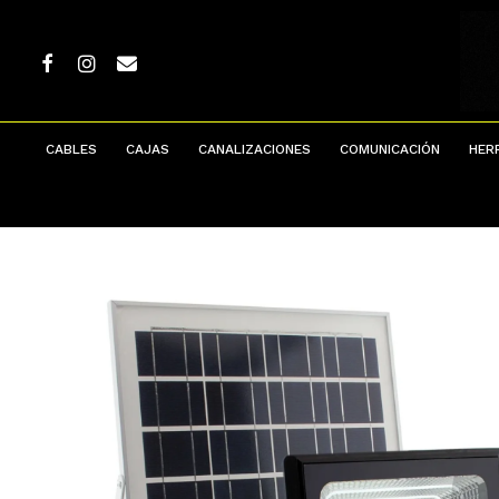
Skip
to
main
FACEBOOK
INSTAGRAM
EMAIL
content
CABLES
CAJAS
CANALIZACIONES
COMUNICACIÓN
HER