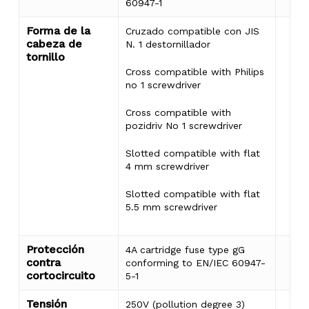
carrito.
60947-1
Forma de la
Cruzado compatible con JIS
Go To Shop
cabeza de
N. 1 destornillador
tornillo
Cross compatible with Philips
no 1 screwdriver
Cross compatible with
pozidriv No 1 screwdriver
Slotted compatible with flat
4 mm screwdriver
Slotted compatible with flat
5.5 mm screwdriver
Protección
4A cartridge fuse type gG
contra
conforming to EN/IEC 60947-
cortocircuito
5-1
Tensión
250V (pollution degree 3)