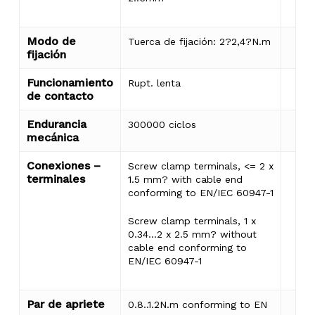
Modo de
Tuerca de fijación: 2?2,4?N.m
fijación
Funcionamiento
Rupt. lenta
de contacto
Endurancia
300000 ciclos
mecánica
Conexiones –
Screw clamp terminals, <= 2 x
terminales
1.5 mm? with cable end
conforming to EN/IEC 60947-1
Screw clamp terminals, 1 x
0.34…2 x 2.5 mm? without
cable end conforming to
EN/IEC 60947-1
No hay productos en el
Par de apriete
0.8..1.2N.m conforming to EN