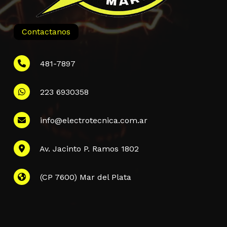
Contactanos
481-7897
223 6930358
Información
info@electrotecnica.com.ar
QUIENES SOMOS
Av. Jacinto P. Ramos 1802
POLÍTICA DE PRIVACIDAD
POLÍTICA DE ENVÍOS
PREGUNTAS FRECUENTES
(CP 7600) Mar del Plata
CONTACTANOS
Subtotal:
$
0,00