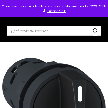
Skip
Menu
¡Cuantos más productos sumás, obtenés hasta 20% OFF!
to
MENU
💸
Descartar
ACCOU
main
Cart
Close
Cart
content
Products
search