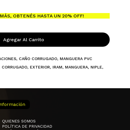
MÁS, OBTENÉS HASTA UN 20% OFF!
ay productos en el carrito.
Go To Shop
Agregar Al Carrito
ACIONES
,
CAÑO CORRUGADO
,
MANGUERA PVC
,
CORRUGADO
,
EXTERIOR
,
IRAM
,
MANGUERA
,
NIPLE
,
Información
QUIENES SOMOS
POLÍTICA DE PRIVACIDAD