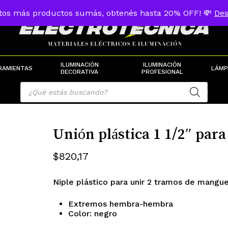
tos más productos sumás, obtenés hasta 20% OFF! 💸
Des
Cart
ILUMINACIÓN
ILUMINACIÓN
RAMIENTAS
LÁMP
DECORATIVA
PROFESIONAL
Products
search
Unión plástica 1 1/2″ par
$
820,17
Niple plástico para unir 2 tramos de mang
Extremos hembra-hembra
Color: negro