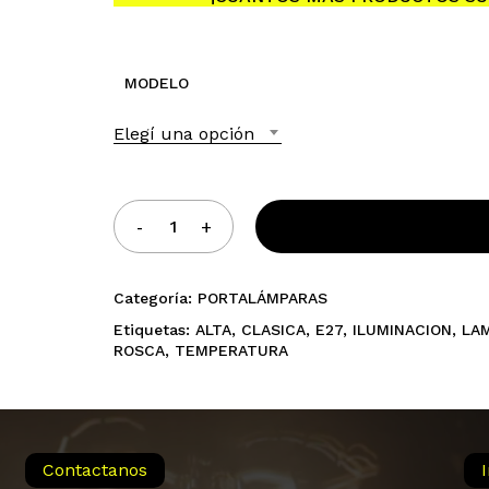
hasta
$5.550,00
MODELO
No h
Elegí una opción
Categoría:
PORTALÁMPARAS
Etiquetas:
ALTA
,
CLASICA
,
E27
,
ILUMINACION
,
LA
ROSCA
,
TEMPERATURA
Contactanos