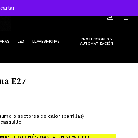
ACCOU
Menu
cartar
Close
Cart
PROTECCIONES Y
ARAS
LED
LLAVES|FICHAS
AUTOMATIZACIÓN
na E27
umo o sectores de calor (parrillas)
casquillo
MÁS, OBTENÉS HASTA UN 20% OFF!