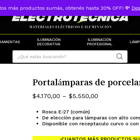
tos más productos sumás, obtenés hasta 20% OFF! 💸
Des
Cart
ILUMINACIÓN
ILUMINACIÓN
RAMIENTAS
LÁMP
DECORATIVA
PROFESIONAL
Products
search
Portalámparas de porcela
Rango
$
4.170,00
–
$
5.550,00
de
Rosca E-27 (común)
precios:
De elección para lámparas con alto cons
desde
Disponible con receptaculo curvo o con 
$4.170,00
¡CUANTOS MÁS PRODUCTOS SU