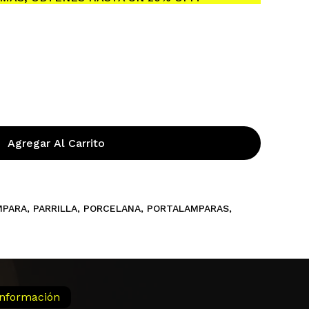
ay productos en el carrito.
Go To Shop
Agregar Al Carrito
MPARA
,
PARRILLA
,
PORCELANA
,
PORTALAMPARAS
,
Información